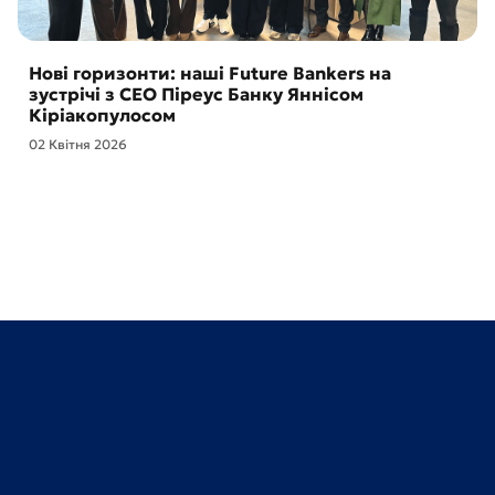
Нові горизонти: наші Future Bankers на
зустрічі з CEO Піреус Банку Яннісом
Кіріакопулосом
02 Квітня 2026