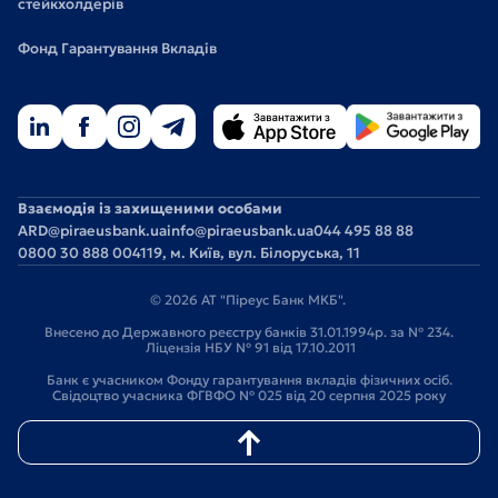
стейкхолдерів
Фонд Гарантування Вкладів
Взаємодія із захищеними особами
ARD@piraeusbank.ua
info@piraeusbank.ua
044 495 88 88
0800 30 888 0
04119, м. Київ, вул. Білоруська, 11
© 2026 АТ "Піреус Банк МКБ".
Внесено до Державного реєстру банків 31.01.1994р. за № 234.
Ліцензія НБУ № 91 від 17.10.2011
Банк є учасником Фонду гарантування вкладів фізичних осіб.
Свідоцтво учасника ФГВФО № 025 від 20 серпня 2025 року