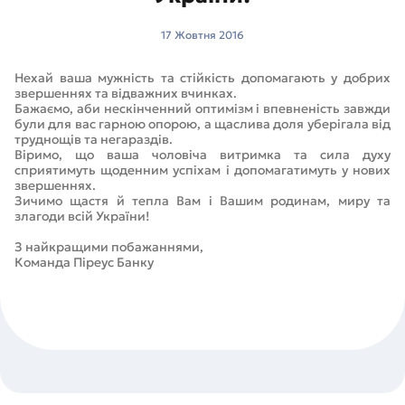
17 Жовтня 2016
Нехай ваша мужність та стійкість допомагають у добрих
звершеннях та відважних вчинках.
Бажаємо, аби нескінченний оптимізм і впевненість завжди
були для вас гарною опорою, а щаслива доля уберігала від
труднощів та негараздів.
Віримо, що ваша чоловіча витримка та сила духу
сприятимуть щоденним успіхам і допомагатимуть у нових
звершеннях.
Зичимо щастя й тепла Вам і Вашим родинам, миру та
злагоди всій України!
З найкращими побажаннями,
Команда Піреус Банку