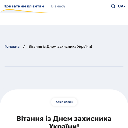
Перейти
Введіть
до
Приватним клієнтам
Бізнесу
UA
що
основного
шукаєт
вмісту
та
натисн
Enter
Головна
Вітання із Днем захисника України!
Архів новин
Вітання із Днем захисника
України!