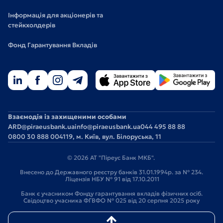
Інформація для акціонерів та
стейкхолдерів
Фонд Гарантування Вкладів
Взаємодія із захищеними особами
ARD@piraeusbank.ua
info@piraeusbank.ua
044 495 88 88
0800 30 888 0
04119, м. Київ, вул. Білоруська, 11
© 2026 АТ "Піреус Банк МКБ".
Внесено до Державного реєстру банків 31.01.1994р. за № 234.
Ліцензія НБУ № 91 від 17.10.2011
Банк є учасником Фонду гарантування вкладів фізичних осіб.
Свідоцтво учасника ФГВФО № 025 від 20 серпня 2025 року