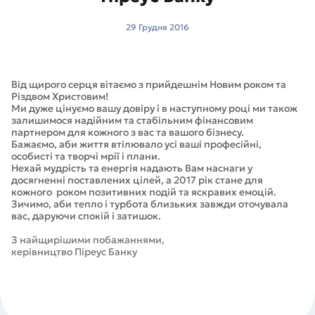
29 Грудня 2016
Від щирого серця вітаємо з прийдешнім Новим роком та
Різдвом Христовим!
Ми дуже цінуємо вашу довіру і в наступному році ми також
залишимося надійним та стабільним фінансовим
партнером для кожного з вас та вашого бізнесу.
Бажаємо, аби життя втілювало усі ваші професійні,
особисті та творчі мрії і плани.
Нехай мудрість та енергія надають Вам наснаги у
досягненні поставлених цілей, а 2017 рік стане для
кожного роком позитивних подій та яскравих емоцій.
Зичимо, аби тепло і турбота близьких завжди оточувала
вас, даруючи спокій і затишок.
З найщирішими побажаннями,
керівництво Піреус Банку