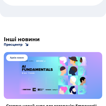
Інші новини
Пресцентр
Архів новин
Стартує новий курс для ветеранів: EmpowerU