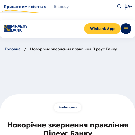
Перейти
Введіть
до
Приватним клієнтам
Бізнесу
UA
що
основного
шукаєт
вмісту
та
натисн
Enter
Winbank App
Головна
Новорічне звернення правління Піреус Банку
Архів новин
Новорічне звернення правління
Піреус Банку