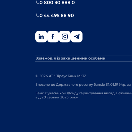
0 800 30 888 0
0 44 495 88 90
Взаємодія із захищеними особами
© 2026 АТ "Піреус Банк МКБ".
Внесено до Державного реєстру банків 31.01.1994р. за 
Банк є учасником Фонду гарантування вкладів фізичн
від 20 серпня 2025 року