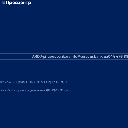
Пресцентр
ARD@piraeusbank.ua
info@piraeusbank.ua
044 495 88
№ 234. Ліцензія НБУ № 91 від 17.10.2011
их осіб. Свідоцтво учасника ФГВФО № 025