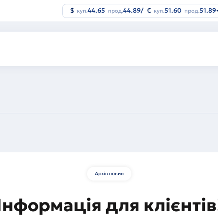
$
44.65
44.89
/
€
51.60
51.89
куп.
прод.
куп.
прод.
Архів новин
Інформація для клієнтів