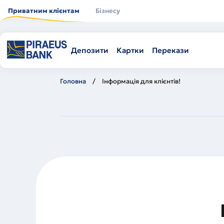
Перейти
до
Приватним клієнтам
Бізнесу
основного
вмісту
Депозити
Картки
Перекази
Головна
Інформація для клієнтів!