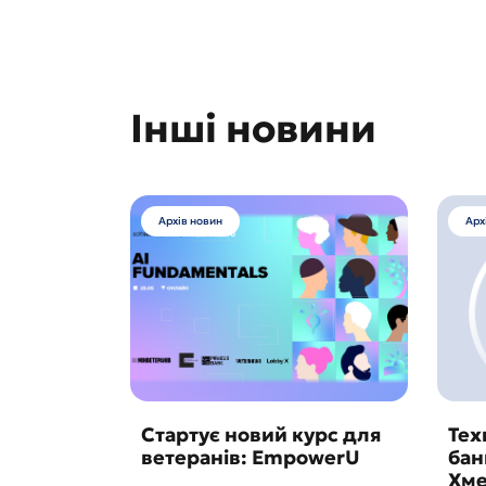
Інші новини
Архів новин
Арх
Стартує новий курс для
Тех
ветеранів: EmpowerU
бан
Хме