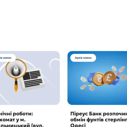
ів новин
Архів новин
нічні роботи:
Піреус Банк розпочи
комат у м.
обмін фунтів стерлінг
льницький (вул.
Одесі