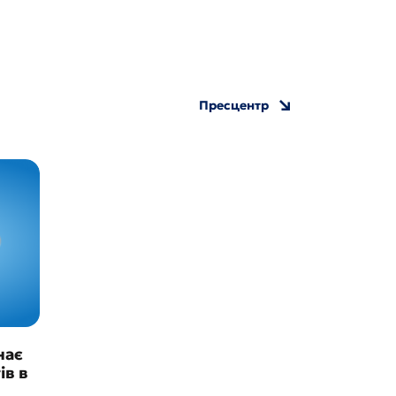
Пресцентр
нає
ів в