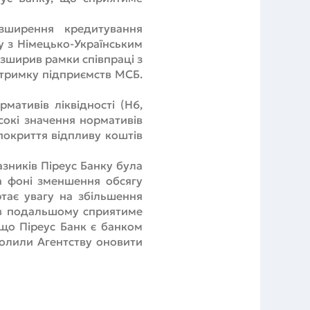
озширення кредитування
у з Німецько-Українським
озширив рамки співпраці з
дтримку підприємств МСБ.
ативів ліквідності (Н6,
сокі значення нормативів
 покриття відпливу коштів
зників Піреус Банку була
а фоні зменшення обсягу
тає увагу на збільшення
о в подальшому сприятиме
 що Піреус Банк є банком
волили Агентству оновити