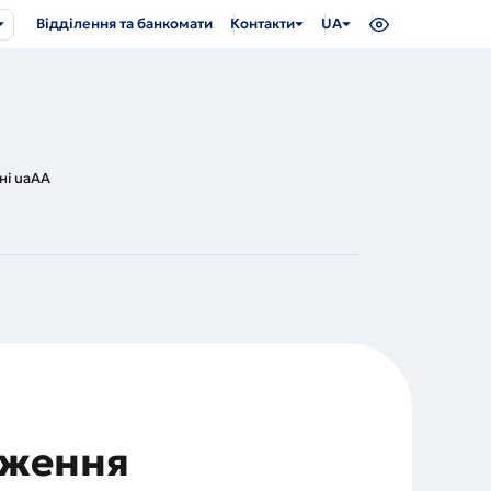
Відділення та банкомати
Контакти
UA
ні uaAA
дження