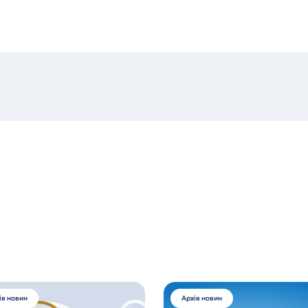
ів новин
Архів новин