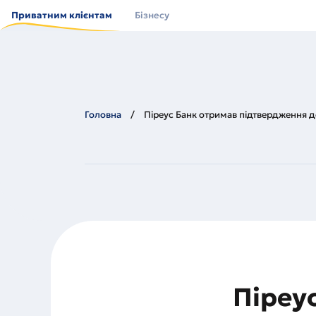
Перейти
до
Приватним клієнтам
Бізнесу
основного
вмісту
Головна
Піреус Банк отримав підтвердження д
Піреу