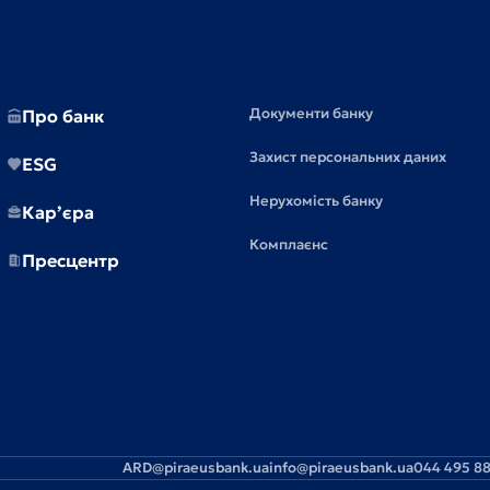
Документи банку
Про банк
Захист персональних даних
ESG
Нерухомість банку
Кар’єра
Комплаєнс
Пресцентр
ARD@piraeusbank.ua
info@piraeusbank.ua
044 495 88