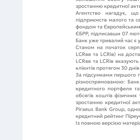
зростанню кредитної акти
Агентство нагадує, що
підприємств малого та с
фондом та Європейським б
ЄБРР, підписавши 07 лют
Банк уже тривалий час є 
Станом на початок серп
LCRвв та LCRів) на дост
LCRвв та LCRів вказують 
клієнтів протягом 30 днів
За підсумками першого п
різноспрямованою: Банк
кредитного портфеля та
обсягів коштів фізичних
зростанню кредитної акт
Piraeus Bank Group, одн
кредитний рейтинг Піреус
Із повною версією матер