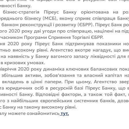
вності Банку.
 бізнес-стратегія Піреус Банку орієнтована на р
ереднього бізнесу (МСБ), якому сприяє співпраця Банк
анком реконструкції і розвитку (ЄБРР). Піреус Банк р
ого 2020 року дві угоди про співпрацю, націлені на пі
учасником Програми Сприяння Торгівлі ЄБРР.
ня 2020 року Піреус Банк підтримував показники норм
атньо високому рівні. Агентство вкотре нагадує, що ви
на наявність у Банку вагомого запасу ліквідності для
 в кризових умовах.
івріччя 2020 року динаміка ключових балансових пока
 збільшив активи, зобов’язання та власний капітал н
 вкладень в цінні папери. При цьому, Агентство звер
 та юридичних осіб в ресурсній базі Піреус Банку, щ
ивності Банку. Відповідні фактори, а також той факт,
ого з найбільших європейських системних банків, доз
 Банку на такому високому рівні.
іалу можете ознайомитись
тут.