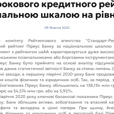
рокового кредитного рей
нальною шкалою на рівн
09 Жовтня 2020
о комітету Рейтингового агентства "Стандарт-Р
ий рейтинг Піреус Банку за національною шкалою 
умент з рейтингом uaAА характеризується дуже висо
їнськими позичальниками або борговими інструментам
реус Банку було прийнято на основі аналізу підсумкі
ож даних статистичної звітності Банку за січень-липень 
ні заходи, в першому півріччі 2020 року Банк продов
я коштів фізичних та юридичних осіб. Так, за період з
бов’язаннях Піреус Банку збільшились на 138,134 млн гр
іс на 54,574 млн грн. або на 5,92%.
івріччя 2020 року ключові балансові показники Піреу
у: Банк збільшив активи, зобов’язання та власний к
феля та вкладень в цінні папери. При цьому, Аге
ів фізичних та юридичних осіб в ресурсній базі Пір