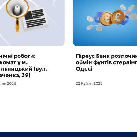
нічні роботи:
Піреус Банк розпочи
комат у м.
обмін фунтів стерлінг
льницький (вул.
Одесі
ченка, 39)
ітня 2026
22 Квітня 2026