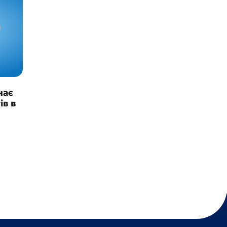
нає
ів в