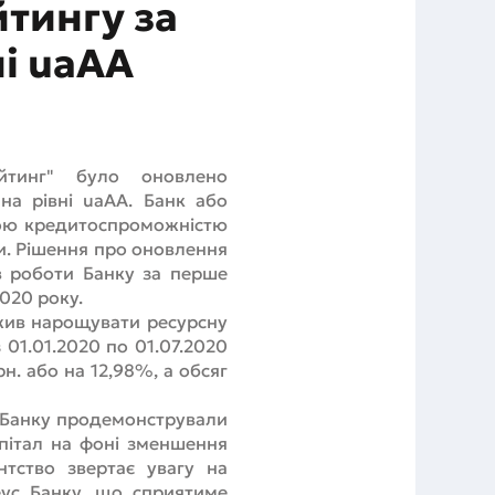
тингу за
і uaAA
ейтинг" було оновлено
на рівні uaAА. Банк або
кою кредитоспроможністю
и. Рішення про оновлення
в роботи Банку за перше
2020 року.
жив нарощувати ресурсну
 01.01.2020 по 01.07.2020
н. або на 12,98%, а обсяг
с Банку продемонстрували
апітал на фоні зменшення
нтство звертає увагу на
еус Банку, що сприятиме