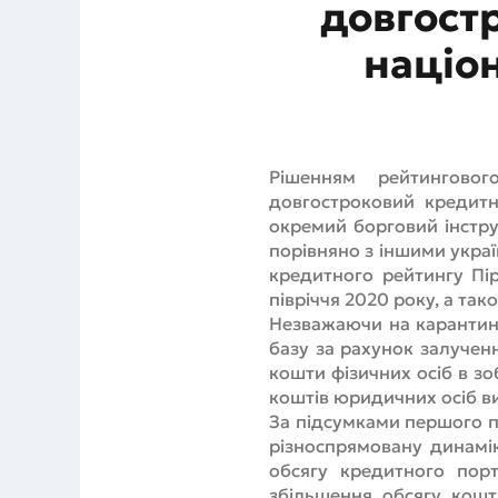
довгост
націо
Рішенням рейтинговог
довгостроковий кредитн
окремий борговий інстр
порівняно з іншими укра
кредитного рейтингу Пі
півріччя 2020 року, а так
Незважаючи на карантин
базу за рахунок залученн
кошти фізичних осіб в зо
коштів юридичних осіб вир
За підсумками першого п
різноспрямовану динамік
обсягу кредитного порт
збільшення обсягу кошт