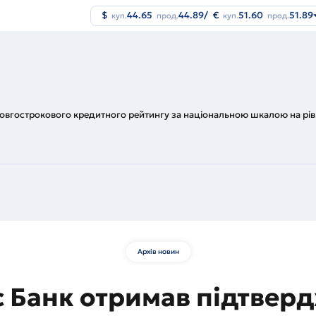
$
44.65
44.89
/
€
51.60
51.89
куп.
прод.
куп.
прод.
овгострокового кредитного рейтингу за національною шкалою на рів
Архів новин
с Банк отримав підтвер