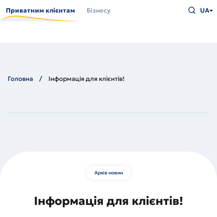
Перейти
Введіть
до
Приватним клієнтам
Бізнесу
UA
що
основного
шукаєт
вмісту
та
натисн
Enter
Головна
Інформація для клієнтів!
Архів новин
Інформація для клієнтів!