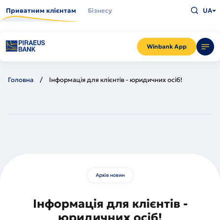
Перейти
Введіть
до
Приватним клієнтам
Бізнесу
UA
що
основного
шукаєт
вмісту
та
натисн
Enter
Winbank App
Головна
Інформація для клієнтів - юридичних осіб!
Архів новин
Інформація для клієнтів -
юридичних осіб!