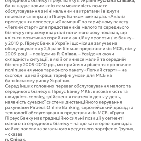
середнього бізнесу Піреус Банку в Україні
Руслана Співака
,
банк надає новим клієнтам можливість почати
обслуговування з мінімальними витратами і відчути
переваги співпраці з Піреус Банком вже зараз. «Аналіз
проведення попередньої кампанії по тарифному пакету
«Легкий старт» для представників малого та середнього
бізнесу у першому кварталі поточного року показав, що
клієнти позитивно сприйняли акційну пропозицію банку –
у 2010 р. Піреус Банк в Україні щомісяця залучає на
обслуговування у 2,5 рази більше представників МСБ, ніж у
2009 році, – повідомив
Р. Співак.
– Усвідомлюючи
складність ситуації, в якій опинився малий та середній
бізнес у 2009-2010 рр., ми прийняли рішення про значне
поліпшення умов тарифного пакету «Легкий старт» – на
сьогодні це найкращі тарифні умови для МСБ на
банківському ринку України».
Серед інших головних переваг обслуговування малого та
середнього бізнесу в Піреус Банку МКБ: висока якість та
швидкість сервісу, здійснення платежів день-у-день,
наявність сучасної системи дистанційного керування
рахунками Piraeus Online Banking, європейський досвід та
технології обслуговування представників МСБ. «Група
Піреус Банку має традиційно сильні позиції у сегменті
малого та середнього бізнесу – на цю категорію припадає
майже половина загального кредитного портфелю Групи»,
– сказав
п. Cпівак
.