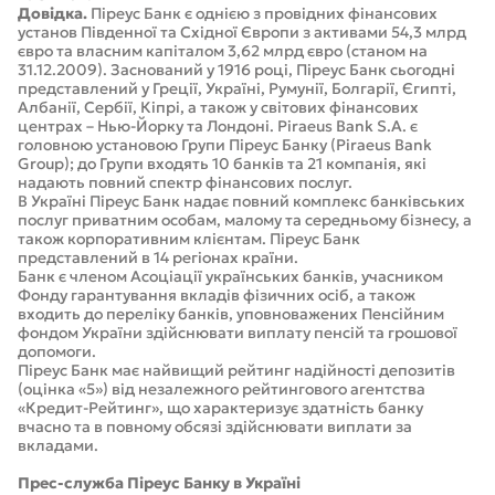
Довідка.
Піреус Банк є однією з провідних фінансових
установ Південної та Східної Європи з активами 54,3 млрд
євро та власним капіталом 3,62 млрд євро (станом на
31.12.2009). Заснований у 1916 році, Піреус Банк сьогодні
представлений у Греції, Україні, Румунії, Болгарії, Єгипті,
Албанії, Сербії, Кіпрі, а також у світових фінансових
центрах – Нью-Йорку та Лондоні. Piraeus Bank S.A. є
головною установою Групи Піреус Банку (Piraeus Bank
Group); до Групи входять 10 банків та 21 компанія, які
надають повний спектр фінансових послуг.
В Україні Піреус Банк надає повний комплекс банківських
послуг приватним особам, малому та середньому бізнесу, а
також корпоративним клієнтам. Піреус Банк
представлений в 14 регіонах країни.
Банк є членом Асоціації українських банків, учасником
Фонду гарантування вкладів фізичних осіб, а також
входить до переліку банків, уповноважених Пенсійним
фондом України здійснювати виплату пенсій та грошової
допомоги.
Піреус Банк має найвищий рейтинг надійності депозитів
(оцінка «5») від незалежного рейтингового агентства
«Кредит-Рейтинг», що характеризує здатність банку
вчасно та в повному обсязі здійснювати виплати за
вкладами.
Прес-служба Піреус Банку в Україні