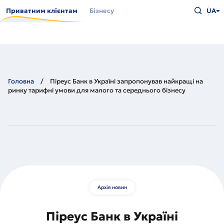
Перейти
Введіть
до
Приватним клієнтам
Бізнесу
UA
що
основного
шукаєт
вмісту
та
натисн
Enter
Головна
Піреус Банк в Україні запропонував найкращі на
ринку тарифні умови для малого та середнього бізнесу
Архів новин
Піреус Банк в Україні