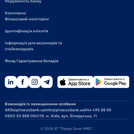
Нерухомість банку
Комплаєнс
Фінансовий моніторінг
Ідентифікація клієнтів
Інформація для акціонерів та
стейкхолдерів
Фонд Гарантування Вкладів
Взаємодія із захищеними особами
ARD@piraeusbank.ua
info@piraeusbank.ua
044 495 88 88
0800 30 888 0
04119, м. Київ, вул. Білоруська, 11
© 2026 АТ "Піреус Банк МКБ".