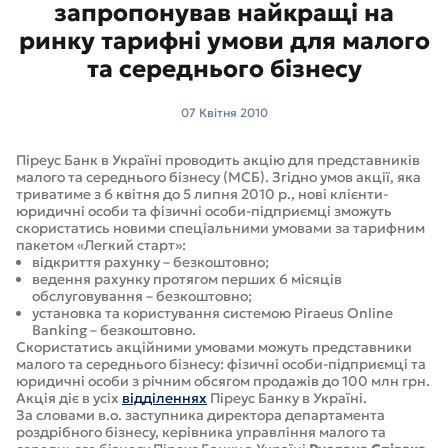
запропонував найкращі на
ринку тарифні умови для малого
та середнього бізнесу
07 Квітня 2010
Піреус Банк в Україні проводить акцію для представників
малого та середнього бізнесу (МСБ). Згідно умов акції, яка
триватиме з 6 квітня до 5 липня 2010 р., нові клієнти-
юридичні особи та фізичні особи-підприємці зможуть
скористатись новими спеціальними умовами за тарифним
пакетом «Легкий старт»:
відкриття рахунку – безкоштовно;
ведення рахунку протягом перших 6 місяців
обслуговування – безкоштовно;
установка та користування системою Piraeus Online
Banking – безкоштовно.
Скористатись акційними умовами можуть представники
малого та середнього бізнесу: фізичні особи-підприємці та
юридичні особи з річним обсягом продажів до 100 млн грн.
Акція діє в усіх
відділеннях
Піреус Банку в Україні.
За словами в.о. заступника директора департамента
роздрібного бізнесу, керівника управління малого та