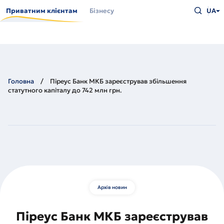
Перейти
Введіть
до
Приватним клієнтам
Бізнесу
UA
що
основного
шукаєт
вмісту
та
натисн
Enter
Головна
Піреус Банк МКБ зареєстрував збільшення
статутного капіталу до 742 млн грн.
Архів новин
Піреус Банк МКБ зареєстрував