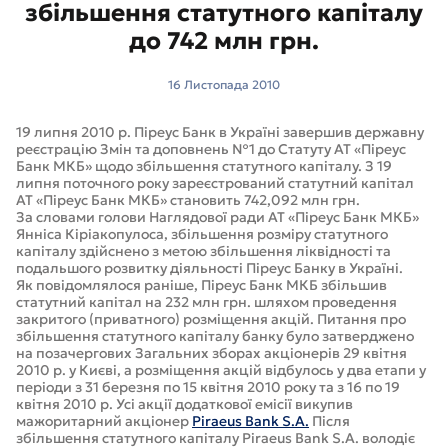
збільшення статутного капіталу
до 742 млн грн.
16 Листопада 2010
19 липня 2010 р. Піреус Банк в Україні завершив державну
реєстрацію Змін та доповнень №1 до Статуту АТ «Піреус
Банк МКБ» щодо збільшення статутного капіталу. З 19
липня поточного року зареєстрований статутний капітал
АТ «Піреус Банк МКБ» становить 742,092 млн грн.
За словами голови Наглядової ради АТ «Піреус Банк МКБ»
Янніса Кіріакопулоса, збільшення розміру статутного
капіталу здійснено з метою збільшення ліквідності та
подальшого розвитку діяльності Піреус Банку в Україні.
Як повідомлялося раніше, Піреус Банк МКБ збільшив
статутний капітал на 232 млн грн. шляхом проведення
закритого (приватного) розміщення акцій. Питання про
збільшення статутного капіталу банку було затверджено
на позачергових Загальних зборах акціонерів 29 квітня
2010 р. у Києві, а розміщення акцій відбулось у два етапи у
періоди з 31 березня по 15 квітня 2010 року та з 16 по 19
квітня 2010 р. Усі акції додаткової емісії викупив
мажоритарний акціонер
Piraeus Bank S.A.
Після
збільшення статутного капіталу Piraeus Bank S.A. володіє