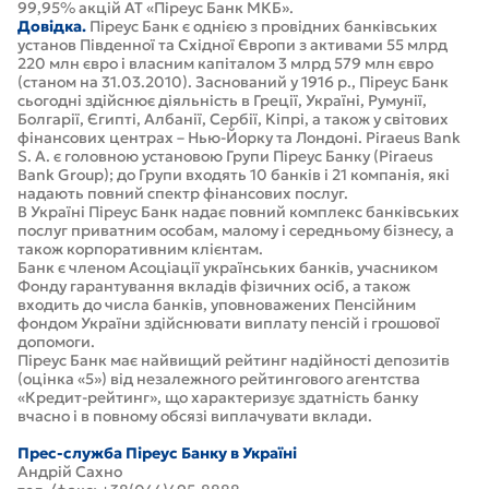
99,95% акцій АТ «Піреус Банк МКБ».
Довідка.
Піреус Банк є однією з провідних банківських
установ Південної та Східної Європи з активами 55 млрд
220 млн євро і власним капіталом 3 млрд 579 млн євро
(станом на 31.03.2010). Заснований у 1916 р., Піреус Банк
сьогодні здійснює діяльність в Греції, Україні, Румунії,
Болгарії, Єгипті, Албанії, Сербії, Кіпрі, а також у світових
фінансових центрах – Нью-Йорку та Лондоні. Piraeus Bank
S. A. є головною установою Групи Піреус Банку (Piraeus
Bank Group); до Групи входять 10 банків і 21 компанія, які
надають повний спектр фінансових послуг.
В Україні Піреус Банк надає повний комплекс банківських
послуг приватним особам, малому і середньому бізнесу, а
також корпоративним клієнтам.
Банк є членом Асоціації українських банків, учасником
Фонду гарантування вкладів фізичних осіб, а також
входить до числа банків, уповноважених Пенсійним
фондом України здійснювати виплату пенсій і грошової
допомоги.
Піреус Банк має найвищий рейтинг надійності депозитів
(оцінка «5») від незалежного рейтингового агентства
«Кредит-рейтинг», що характеризує здатність банку
вчасно і в повному обсязі виплачувати вклади.
Прес-служба Піреус Банку в Україні
Андрій Сахно