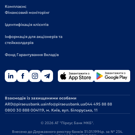
Комплаєнс
Фінансовий моніторінг
Ідентифікація клієнтів
Інформація для акціонерів та
стейкхолдерів
Фонд Гарантування Вкладів
Взаємодія із захищеними особами
ARD@piraeusbank.ua
info@piraeusbank.ua
044 495 88 88
0800 30 888 0
04119, м. Київ, вул. Білоруська, 11
© 2026 АТ "Піреус Банк МКБ".
Внесено до Державного реєстру банків 31.01.1994р. за № 234.