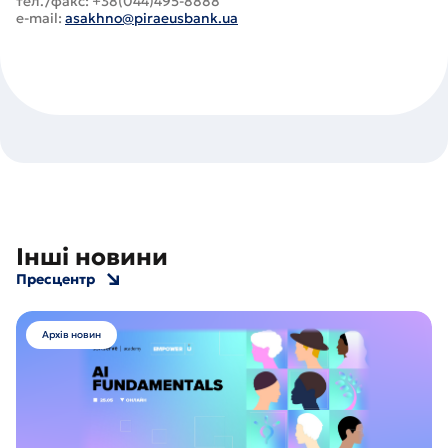
тел./факс: +38(044)495-8888
e-mail:
asakhno@piraeusbank.ua
Інші новини
Пресцентр
Архів новин