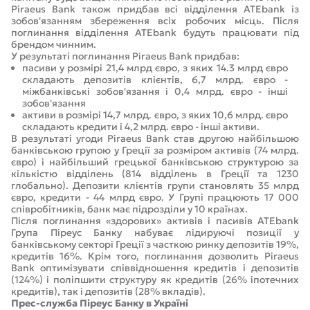
Piraeus Bank також придбав всі відділення ATEbank із
зобов'язанням збереження всіх робочих місць. Після
поглинання відділення ATEbank будуть працювати під
брендом чинним.
У результаті поглинання Piraeus Bank придбав:
пасиви у розмірі 21,4 млрд євро, з яких 14.3 млрд євро
складають депозитів клієнтів, 6,7 млрд. євро -
міжбанківські зобов'язання і 0,4 млрд. євро - інші
зобов'язання
активи в розмірі 14,7 млрд. євро, з яких 10,6 млрд. євро
складають кредити і 4,2 млрд. євро - інші активи.
В результаті угоди Piraeus Bank став другою найбільшою
банківською групою у Греції за розміром активів (74 млрд.
євро) і найбільший грецької банківською структурою за
кількістю відділень (814 відділень в Греції та 1230
глобально). Депозити клієнтів групи становлять 35 млрд
євро, кредити - 44 млрд євро. У Групі працюють 17 000
співробітників, банк має підрозділи у 10 країнах.
Після поглинання «здорових» активів і пасивів ATEbank
Група Піреус Банку набуває лідируючі позиції у
банківському секторі Греції з часткою ринку депозитів 19%,
кредитів 16%. Крім того, поглинання дозволить Piraeus
Bank оптимізувати співвідношення кредитів і депозитів
(124%) і поліпшити структуру як кредитів (26% іпотечних
кредитів), так і депозитів (28% вкладів).
Прес-служба Піреус Банку в Україні