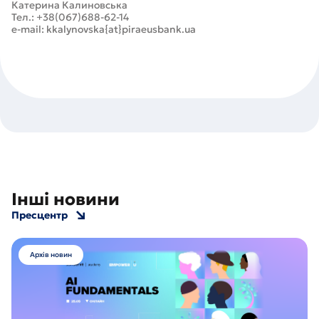
Катерина Калиновська
Тел.: +38(067)688-62-14
e-mail: kkalynovska{at}piraeusbank.ua
Інші новини
Пресцентр
Архів новин