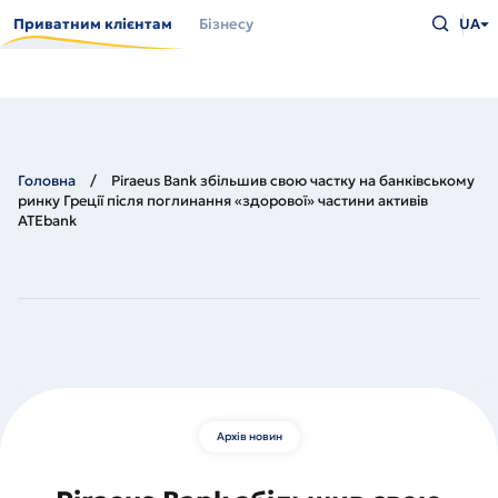
Перейти
Введіть
до
Приватним клієнтам
Бізнесу
UA
що
основного
шукаєт
вмісту
та
натисн
Enter
Головна
Piraeus Bank збільшив свою частку на банківському
ринку Греції після поглинання «здорової» частини активів
ATEbank
Архів новин