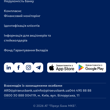
Нерухомість банку
Комплаєнс
Фінансовий моніторінг
Ідентифікація клієнтів
Інформація для акціонерів та
стейкхолдерів
Фонд Гарантування Вкладів
Взаємодія із захищеними особами
ARD@piraeusbank.ua
info@piraeusbank.ua
044 495 88 88
0800 30 888 0
04119, м. Київ, вул. Білоруська, 11
© 2026 АТ "Піреус Банк МКБ".