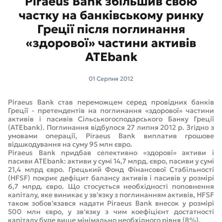
Piraeus Bank збільшив свою
частку на банківському ринку
Греції після поглинання
«здорової» частини активів
ATEbank
01 Серпня 2012
Piraeus Bank став переможцем серед провідних банків
Греції - претендентів на поглинання «здорової» частини
активів і пасивів Сільськогосподарського Банку Греції
(ATEbank). Поглинання відбулося 27 липня 2012 р. Згідно з
умовами операції, Piraeus Bank виплатив грошове
відшкодування на суму 95 млн євро.
Piraeus Bank придбав селективно «здорові» активи і
пасиви ATEbank: активи у сумі 14,7 млрд. євро, пасиви у сумі
21,4 млрд євро. Грецький Фонд Фінансової Стабільності
(HFSF) покриє дефіцит балансу активів і пасивів у розмірі
6,7 млрд. євро. Що стосується необхідності поповнення
капіталу, яке виникає у зв'язку з поглинанням активів, HFSF
також зобов'язався надати Piraeus Bank внесок у розмірі
500 млн євро, у зв'язку з чим коефіцієнт достатності
капіталу буде вище мінімально необхідного рівня (8%).