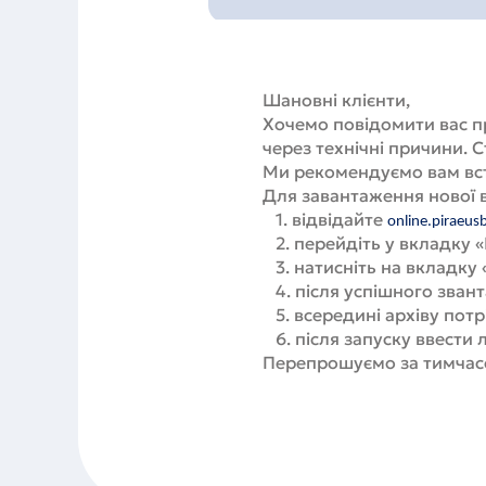
Шановні клієнти,
Хочемо повідомити вас п
через технічні причини. 
Ми рекомендуємо вам вста
Для завантаження нової в
1. відвідайте
online.piraeus
2. перейдіть у вкладку 
3. натисніть на вкладку 
4. після успішного звант
5. всередині архіву потр
6. після запуску ввести 
Перепрошуємо за тимчасов