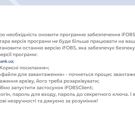
ро необхідність оновити програмне забезпечення iFOBS
Стара версія програми не буде більше працювати на ва
новити останню версію iFOBS, яка забезпечує безпеку 
ерсії програми:
;
bank.ua
«Корисні посилання»;
«файли для завантаження» - почнеться процес звантаже
аження архіву, його треба розархівувати;
ібно запустити застосунок iFOBSClient;
логін, пароль для входу, пароль до секретного ключа. І
і незручності та дякуємо за розуміння!