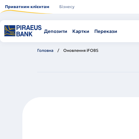
Перейти
до
Приватним клієнтам
Бізнесу
основного
вмісту
Депозити
Картки
Перекази
Головна
Оновлення iFOBS