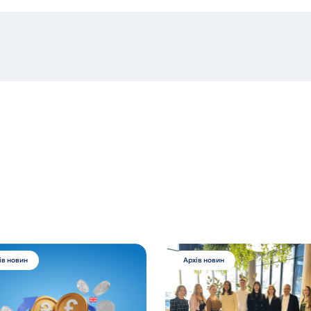
ів новин
Архів новин