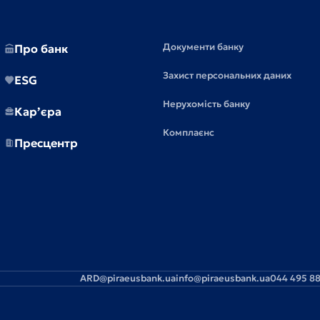
Документи банку
Про банк
Захист персональних даних
ESG
Нерухомість банку
Кар’єра
Комплаєнс
Пресцентр
ARD@piraeusbank.ua
info@piraeusbank.ua
044 495 88