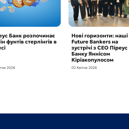
еус Банк розпочинає
Нові горизонти: наші
ін фунтів стерлінгів в
Future Bankers на
сі
зустрічі з CEO Піреус
Банку Яннісом
Кіріакопулосом
ітня 2026
02 Квітня 2026