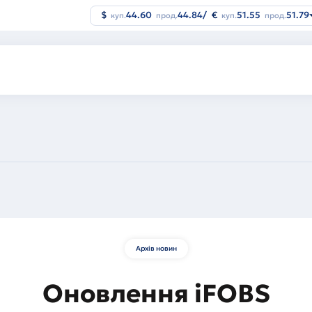
$
44.60
44.84
/
€
51.55
51.79
куп.
прод.
куп.
прод.
Архів новин
Оновлення iFOBS