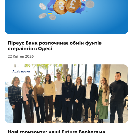
Піреус Банк розпочинає обмін фунтів
стерлінгів в Одесі
22 Квітня 2026
Архів новин
Нові горизонти: наші Future Bankers на