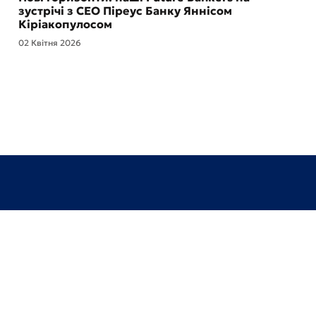
зустрічі з CEO Піреус Банку Яннісом
Кіріакопулосом
02 Квітня 2026
Відділення та банкомати
Про банк
Зворотний зв’язок
ESG