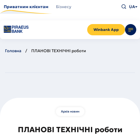
Перейти
Введіть
до
Приватним клієнтам
Бізнесу
UA
що
основного
шукаєт
вмісту
та
натисн
Enter
Winbank App
Головна
ПЛАНОВІ ТЕХНІЧНІ роботи
Архів новин
ПЛАНОВІ ТЕХНІЧНІ роботи