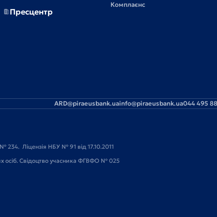
Комплаєнс
Пресцентр
ARD@piraeusbank.ua
info@piraeusbank.ua
044 495 88
№ 234. Ліцензія НБУ № 91 від 17.10.2011
их осіб. Свідоцтво учасника ФГВФО № 025