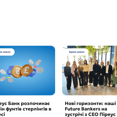
ів новин
Архів новин
еус Банк розпочинає
Нові горизонти: наші
ін фунтів стерлінгів в
Future Bankers на
сі
зустрічі з CEO Піреус