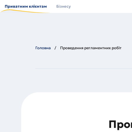
Перейти
до
Приватним клієнтам
Бізнесу
основного
вмісту
Головна
Проведення регламентних робіт
Про