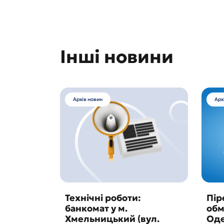
Інші новини
Архів новин
Арх
Технічні роботи:
Пір
банкомат у м.
обм
Хмельницький (вул.
Оде