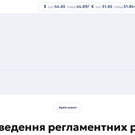
$
44.65
44.89
/
€
51.65
51.84
куп.
прод.
куп.
прод.
Архів новин
ведення регламентних р