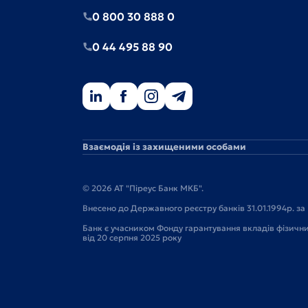
0 800 30 888 0
0 44 495 88 90
Взаємодія із захищеними особами
© 2026 АТ "Піреус Банк МКБ".
Внесено до Державного реєстру банків 31.01.1994р. за 
Банк є учасником Фонду гарантування вкладів фізичн
від 20 серпня 2025 року