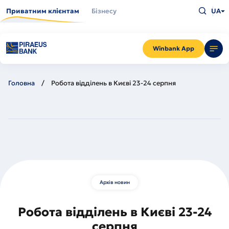
Перейти
Введіть
до
Приватним клієнтам
Бізнесу
UA
що
основного
шукаєт
вмісту
та
натисн
Enter
Winbank App
Головна
Робота відділень в Києві 23-24 серпня
Архів новин
Робота відділень в Києві 23-24
серпня