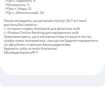
📍Пр-т. Перемоги, 9
📍Білоруська, 11
📍Про-т. Миру, 13
📍Пр-т. Оболонський, 26
Також нагадуємо, що до ваших послуг 24/7 всі наші
дистанційні сервіси:
👉інтернет-сервіс #winbank для фізичних осіб
👉Piraeus Online Banking для юридичних осіб
Звертаємо увагу, що в залежності від ситуації в містах,
графік може змінюватися, про що ми будемо повідомляти
на офіційних сторінках банку додатково.
Бережіть себе та своїх близьких!
#ВсебудеУкраїна💙💛