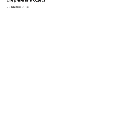
стерлінгів в Одесі
22 Квітня 2026
Відділення та банкомати
Про банк
Зворотний зв’язок
ESG
Онлайн дзвінок
Кар’єра