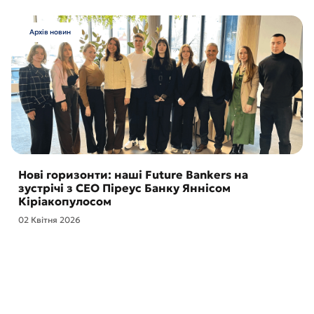
Архів новин
Нові горизонти: наші Future Bankers на
зустрічі з CEO Піреус Банку Яннісом
Кіріакопулосом
02 Квітня 2026