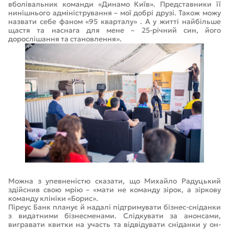
вболівальник команди «Динамо Київ». Представники її
нинішнього адміністрування – мої добрі друзі. Також можу
назвати себе фаном «95 кварталу» . А у житті найбільше
щастя та наснага для мене – 25-річний син, його
дорослішання та становлення».
Можна з упевненістю сказати, що Михайло Радуцький
здійснив свою мрію – «мати не команду зірок, а зіркову
команду клініки «Борис».
Піреус Банк планує й надалі підтримувати бізнес-сніданки
з видатними бізнесменами. Слідкувати за анонсами,
вигравати квитки на участь та відвідувати сніданки у он-