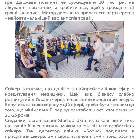
грн. Держава повинна не субсидувати 20 тис грн. на
лікування пацієнтам, а зробити все, щоб у громадян ці
гроші з’явились. Метод державно-приватного партнерства
– найоптимальніший варіант співпраці».
Спікер зазначає, що однією з найпроблемніших сфер є
кредитування медицини. Цей вид бізнесу слабко
розвинутий в Україні через недостатній кредитний ресурс.
Беручись за свою справу у цій сфері, треба бути готовим до
того, що мінімальний період рентабельності становитиме
20-25 років.
Сніданки, організовані Startup Ukraine, цікаві ще й тим,
що, окрім бізнес-питань, можна також пізнати особистість
спікеру. Так, директор клініки «Борис» поділився з
присутніми джерелами свого натхнення: «Я - пристрасний