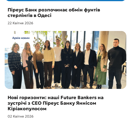
Піреус Банк розпочинає обмін фунтів
стерлінгів в Одесі
22 Квітня 2026
Архів новин
Нові горизонти: наші Future Bankers на
зустрічі з CEO Піреус Банку Яннісом
Кіріакопулосом
02 Квітня 2026