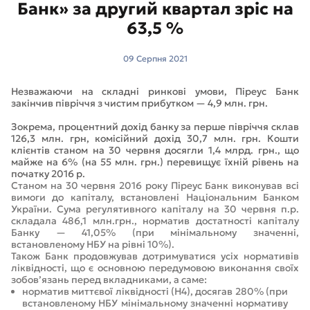
Банк» за другий квартал зріс на
63,5 %
09 Серпня 2021
Незважаючи на складні ринкові умови, Піреус Банк
закінчив півріччя з чистим прибутком — 4,9 млн. грн.
Зокрема, процентний дохід банку за перше півріччя склав
126,3 млн. грн, комісійний дохід 30,7 млн. грн. Кошти
клієнтів станом на 30 червня досягли 1,4 млрд. грн., що
майже на 6% (на 55 млн. грн.) перевищує їхній рівень на
початку 2016 р.
Станом на 30 червня 2016 року Піреус Банк виконував всі
вимоги до капіталу, встановлені Національним Банком
України. Сума регулятивного капіталу на 30 червня п.р.
складала 486,1 млн.грн., норматив достатності капіталу
Банку — 41,05% (при мінімальному значенні,
встановленому НБУ на рівні 10%).
Також Банк продовжував дотримуватися усіх нормативів
ліквідності, що є основною передумовою виконання своїх
зобов’язань перед вкладниками, а саме:
норматив миттєвої ліквідності (Н4), досягав 280% (при
встановленому НБУ мінімальному значенні нормативу