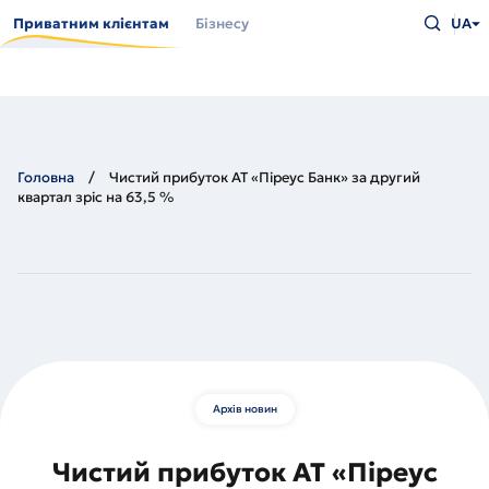
Перейти
Введіть
до
Приватним клієнтам
Бізнесу
UA
що
основного
шукаєт
вмісту
та
натисн
Enter
Головна
Чистий прибуток АТ «Піреус Банк» за другий
квартал зріс на 63,5 %
Архів новин
Чистий прибуток АТ «Піреус