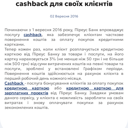
cashback для своїх клієнтів
02 Вересня 2016
Починаючи з 1 вересня 2016 року, Піреус Банк впроваджує
послугу
сashback
, яка забезпечує клієнтам часткове
повернення коштів за оплату покупок кредитними
картками.
Тепер кожен раз, коли клієнт розплачується кредитною
карткою від Піреус Банку за товари і послуги, на його
картку нараховується 3% (не менше ніж 50 грн і не більше
ніж 500 грн) від суми витрачених коштів на певні товари та
послуги, зроблені у встановлені Графіком періоди.
Повернення коштів здійснюється на рахунок клієнта в
перший робочий день кожного місяця.
Cashback
- послуга бонусування клієнтів за оплату покупок
кредитною карткою
або
кредитною карткою для
зарплатних проектів
від Піреус Банку. Завдяки умовам
даного сервісу, у клієнта є можливість заробляти на своїх
витратах і знову оплачувати покупки за рахунок
зекономлених коштів.