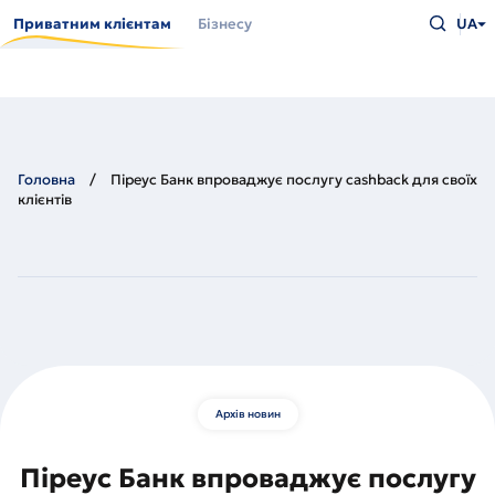
Перейти
Введіть
до
Приватним клієнтам
Бізнесу
UA
що
основного
шукаєт
вмісту
та
натисн
Enter
Головна
Піреус Банк впроваджує послугу cashback для своїх
клієнтів
Архів новин
Піреус Банк впроваджує послугу