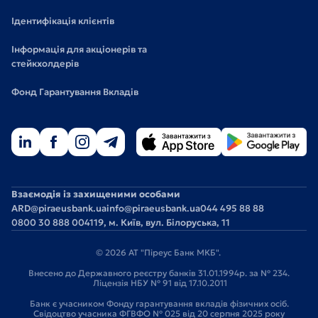
Ідентифікація клієнтів
Інформація для акціонерів та
стейкхолдерів
Фонд Гарантування Вкладів
Взаємодія із захищеними особами
ARD@piraeusbank.ua
info@piraeusbank.ua
044 495 88 88
0800 30 888 0
04119, м. Київ, вул. Білоруська, 11
© 2026 АТ "Піреус Банк МКБ".
Внесено до Державного реєстру банків 31.01.1994р. за № 234.
Ліцензія НБУ № 91 від 17.10.2011
Банк є учасником Фонду гарантування вкладів фізичних осіб.
Свідоцтво учасника ФГВФО № 025 від 20 серпня 2025 року