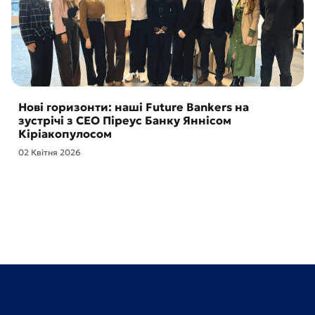
Нові горизонти: наші Future Bankers на
зустрічі з CEO Піреус Банку Яннісом
Кіріакопулосом
02 Квітня 2026