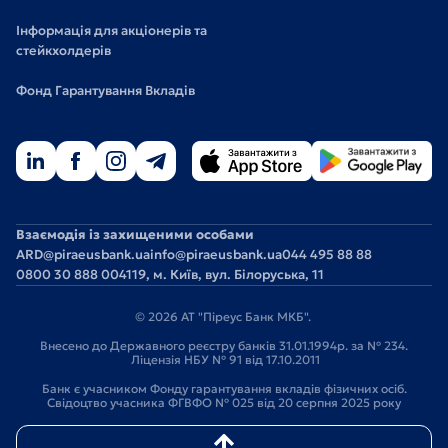
Інформація для акціонерів та
стейкхолдерів
Фонд Гарантування Вкладів
Взаємодія із захищеними особами
ARD@piraeusbank.ua
info@piraeusbank.ua
044 495 88 88
0800 30 888 0
04119, м. Київ, вул. Білоруська, 11
© 2026 АТ "Піреус Банк МКБ".
Внесено до Державного реєстру банків 31.01.1994р. за № 234.
Ліцензія НБУ № 91 від 17.10.2011
Банк є учасником Фонду гарантування вкладів фізичних осіб.
Свідоцтво учасника ФГВФО № 025 від 20 серпня 2025 року