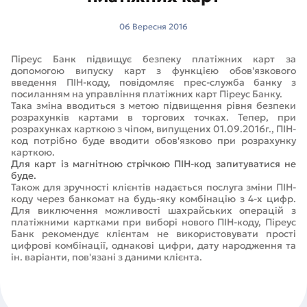
06 Вересня 2016
Піреус Банк підвищує безпеку платіжних карт за
допомогою випуску карт з функцією обов'язкового
введення ПІН-коду, повідомляє прес-служба банку з
посиланням на управління платіжних карт Піреус Банку.
Така зміна вводиться з метою підвищення рівня безпеки
розрахунків картами в торгових точках. Тепер, при
розрахунках карткою з чіпом, випущених 01.09.2016г., ПІН-
код потрібно буде вводити обов'язково при розрахунку
карткою.
Для карт із магнітною стрічкою ПІН-код запитуватися не
буде.
Також для зручності клієнтів надається послуга зміни ПІН-
коду через банкомат на будь-яку комбінацію з 4-х цифр.
Для виключення можливості шахрайських операцій з
платіжними картками при виборі нового ПІН-коду, Піреус
Банк рекомендує клієнтам не використовувати прості
цифрові комбінації, однакові цифри, дату народження та
ін. варіанти, пов'язані з даними клієнта.