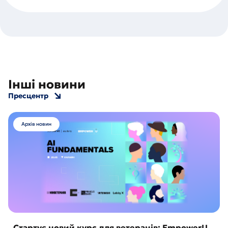
Інші новини
Пресцентр
Архів новин
Стартує новий курс для ветеранів: EmpowerU