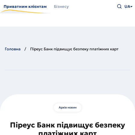
Перейти
Введіть
до
Приватним клієнтам
Бізнесу
UA
що
основного
шукаєт
вмісту
та
натисн
Enter
Головна
Піреус Банк підвищує безпеку платіжних карт
Архів новин
Піреус Банк підвищує безпеку
платіжних карт