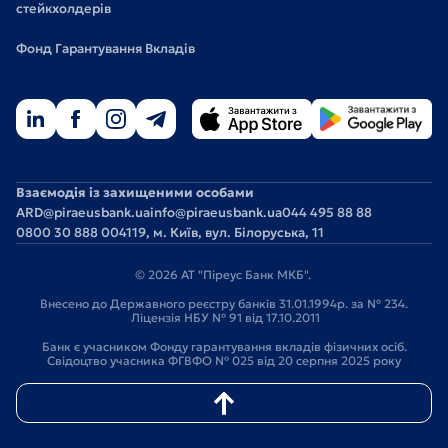
стейкхолдерів
Фонд Гарантування Вкладів
Взаємодія із захищеними особами
ARD@piraeusbank.ua
info@piraeusbank.ua
044 495 88 88
0800 30 888 0
04119, м. Київ, вул. Білоруська, 11
© 2026 АТ "Піреус Банк МКБ".
Внесено до Державного реєстру банків 31.01.1994р. за № 234.
Ліцензія НБУ № 91 від 17.10.2011
Банк є учасником Фонду гарантування вкладів фізичних осіб.
Свідоцтво учасника ФГВФО № 025 від 20 серпня 2025 року