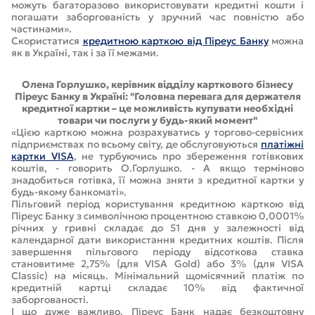
можуть багаторазово використовувати кредитні кошти і
погашати заборгованість у зручний час повністю або
частинами».
Скористатися
кредитною карткою від Піреус Банку
можна
як в Україні, так і за її межами.
Олена Горлушко, керівник відділу карткового бізнесу
Піреус Банку в Україні: "Головна перевага для держателя
кредитної картки – це можливість купувати необхідні
товари чи послуги у будь-який момент"
«Цією карткою можна розрахуватись у торгово-сервісних
підприємствах по всьому світу, де обслуговуються
платіжні
картки VISA
, не турбуючись про збереження готівкових
коштів, - говорить О.Горлушко. - А якщо терміново
знадобиться готівка, її можна зняти з кредитної картки у
будь-якому банкоматі».
Пільговий період користування кредитною карткою від
Піреус Банку з символічною процентною ставкою 0,0001%
річних у гривні складає до 51 дня у залежності від
календарної дати використання кредитних коштів. Після
завершення пільгового періоду відсоткова ставка
становитиме 2,75% (для VISA Gold) або 3% (для VISA
Classic) на місяць. Мінімальний щомісячний платіж по
кредитній картці складає 10% від фактичної
заборгованості.
І що дуже важливо, Піреус Банк надає безкоштовну