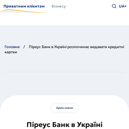
Перейти
Введіть
до
Приватним клієнтам
Бізнесу
UA
що
основного
шукаєт
вмісту
та
натисн
Enter
Головна
Піреус Банк в Україні розпочинає видавати кредитні
картки
Архів новин
Піреус Банк в Україні