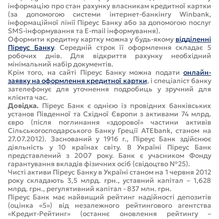
інформацію про стан рахунку власникам кредитної картки
(за допомогою системи інтернет-банкінгу Winbank,
інформаційної лінії Піреус Банку або за допомогою послуг
SMS-інформування та E-mail інформування).
Оформити кредитну картку можна у будь-якому
відділенні
Піреус Банку
. Середній строк її оформлення складає 5
робочих днів. Для відкриття рахунку необхідний
мінімальний набір документів.
Крім того, на сайті Піреус Банку можна подати
онлайн-
заявку на оформлення кредитної картки
, і спеціаліст банку
зателефонує для уточнення подробиць у зручний для
клієнта час.
Довідка.
Піреус Банк є однією із провідних банківських
установ Південної та Східної Європи з активами 74 млрд.
євро (після поглинання «здорової» частини активів
Сільськогосподарського Банку Греції ATEbank, станом на
27.07.2012). Заснований у 1916 г., Піреус Банк здійснює
діяльність у 10 країнах світу. В Україні Піреус Банк
представлений з 2007 року. Банк є учасником Фонду
гарантування вкладів фізичних осіб (свідоцтво №25).
Чисті активи Піреус Банку в Україні станом на 1 червня 2012
року складають 3,5 млрд. грн., уставний капітал – 1,628
млрд. грн., регулятивний капітал - 837 млн. грн.
Піреус Банк має найвищий рейтинг надійності депозитів
(оцінка «5») від незалежного рейтингового агентства
«Кредит-Рейтинг» (останнє оновлення рейтингу –