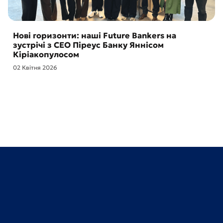
Нові горизонти: наші Future Bankers на
зустрічі з CEO Піреус Банку Яннісом
Кіріакопулосом
02 Квітня 2026