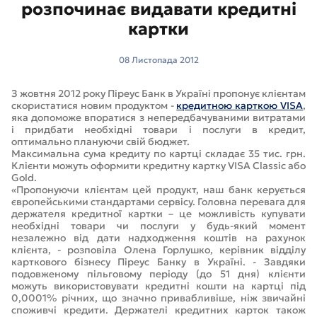
розпочинає видавати кредитні
картки
08 Листопада 2012
З жовтня 2012 року Піреус Банк в Україні пропонує клієнтам
скористатися новим продуктом -
кредитною карткою VISA
,
яка допоможе впоратися з непередбачуваними витратами
і придбати необхідні товари і послуги в кредит,
оптимально плануючи свій бюджет.
Максимальна сума кредиту по картці складає 35 тис. грн.
Клієнти можуть оформити кредитну картку VISA Classic або
Gold.
«Пропонуючи клієнтам цей продукт, наш банк керується
європейськими стандартами сервісу. Головна перевага для
держателя кредитної картки – це можливість купувати
необхідні товари чи послуги у будь-який момент
незалежно від дати надходження коштів на рахунок
клієнта, - розповіла Олена Горлушко, керівник відділу
карткового бізнесу Піреус Банку в Україні. - Завдяки
подовженому пільговому періоду (до 51 дня) клієнти
можуть використовувати кредитні кошти на картці під
0,0001% річних, що значно привабливіше, ніж звичайні
споживчі кредити. Держателі кредитних карток також