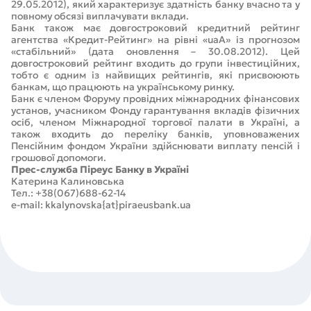
29.05.2012), який характеризує здатність банку вчасно та у
повному обсязі виплачувати вклади.
Банк також має довгостроковий кредитний рейтинг
агентства «Кредит-Рейтинг» на рівні «uaA» із прогнозом
«стабільний» (дата оновлення – 30.08.2012). Цей
довгостроковий рейтинг входить до групи інвестиційних,
тобто є одним із найвищих рейтингів, які присвоюють
банкам, що працюють на українському ринку.
Банк є членом Форуму провідних міжнародних фінансових
установ, учасником Фонду гарантування вкладів фізичних
осіб, членом Міжнародної торгової палати в Україні, а
також входить до переліку банків, уповноважених
Пенсійним фондом України здійснювати виплату пенсій і
грошової допомоги.
Прес-служба Піреус Банку в Україні
Катерина Калиновська
Тел.: +38(067)688-62-14
e-mail: kkalynovska{at}piraeusbank.ua